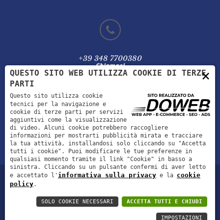
+39 348 7700380
Chiamaci
×
QUESTO SITO WEB UTILIZZA COOKIE DI TERZE
PARTI
Questo sito utilizza cookie
tecnici per la navigazione e
cookie di terze parti per servizi
info@mionionoranzefunebri.it
aggiuntivi come la visualizzazione
Scrivici
di video. Alcuni cookie potrebbero raccogliere
informazioni per mostrarti pubblicità mirata e tracciare
la tua attività, installandosi solo cliccando su "Accetta
tutti i cookie". Puoi modificare le tue preferenze in
qualsiasi momento tramite il link "Cookie" in basso a
sinistra. Cliccando su un pulsante confermi di aver letto
informativa sulla privacy
cookie
e accettato l'
e la
policy
.
© Mioni Alice |P.IVA 05008320235 |C.F. MNILCA86E54E512H |
SOLO COOKIE NECESSARI
ACCETTA TUTTI E CHIUDI
Informativa sulla privacy
|
Cookie policy
Realizzazioni siti web a Verona
IMPOSTAZIONI