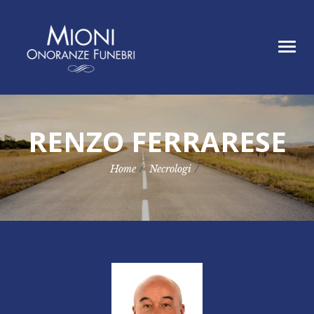
Home
Tog
Chi siamo
navi
Servizi
Necrologi
Contatti
RENZO FERRARESE
Home
Necrologi