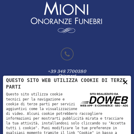
+39 348 7700380
Chiamaci
×
QUESTO SITO WEB UTILIZZA COOKIE DI TERZE
PARTI
Questo sito utilizza cookie
tecnici per la navigazione e
cookie di terze parti per servizi
info@mionionoranzefunebri.it
aggiuntivi come la visualizzazione
Scrivici
di video. Alcuni cookie potrebbero raccogliere
informazioni per mostrarti pubblicità mirata e tracciare
la tua attività, installandosi solo cliccando su "Accetta
tutti i cookie". Puoi modificare le tue preferenze in
qualsiasi momento tramite il link "Cookie" in basso a