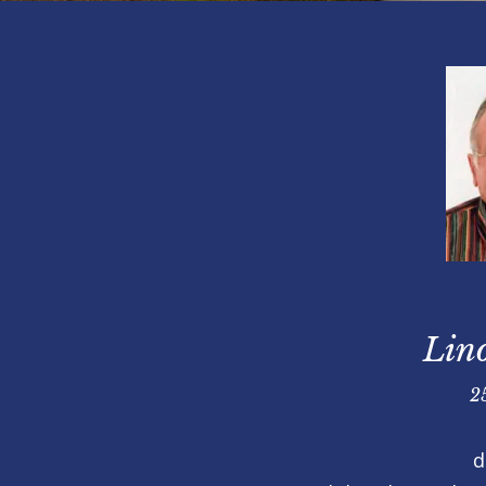
Lino
2
d