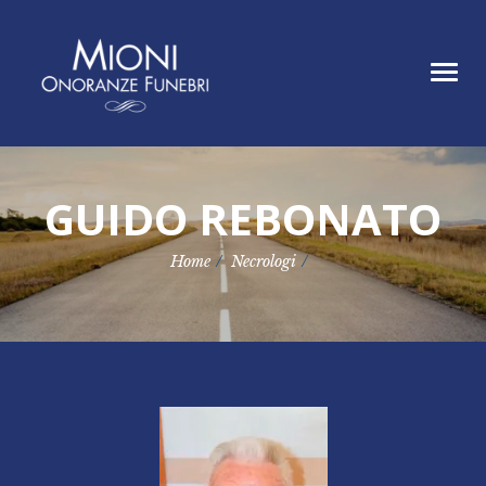
Home
Tog
Chi siamo
navi
Servizi
Necrologi
Contatti
GUIDO REBONATO
Home
Necrologi