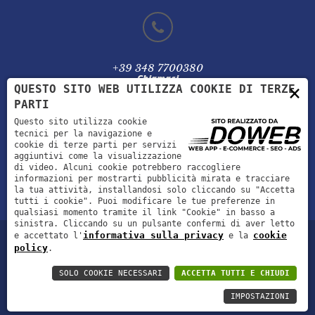
+39 348 7700380
Chiamaci
×
QUESTO SITO WEB UTILIZZA COOKIE DI TERZE
PARTI
Questo sito utilizza cookie
tecnici per la navigazione e
cookie di terze parti per servizi
info@mionionoranzefunebri.it
aggiuntivi come la visualizzazione
Scrivici
di video. Alcuni cookie potrebbero raccogliere
informazioni per mostrarti pubblicità mirata e tracciare
la tua attività, installandosi solo cliccando su "Accetta
tutti i cookie". Puoi modificare le tue preferenze in
qualsiasi momento tramite il link "Cookie" in basso a
sinistra. Cliccando su un pulsante confermi di aver letto
informativa sulla privacy
cookie
e accettato l'
e la
policy
.
© Mioni Alice |P.IVA 05008320235 |C.F. MNILCA86E54E512H |
SOLO COOKIE NECESSARI
ACCETTA TUTTI E CHIUDI
Informativa sulla privacy
|
Cookie policy
Realizzazioni siti web a Verona
IMPOSTAZIONI